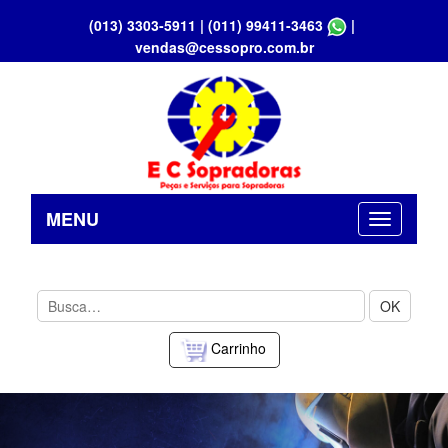
(013) 3303-5911
|
(011) 99411-3463
|
vendas@cessopro.com.br
MENU
OK
Carrinho
Previous
Nex