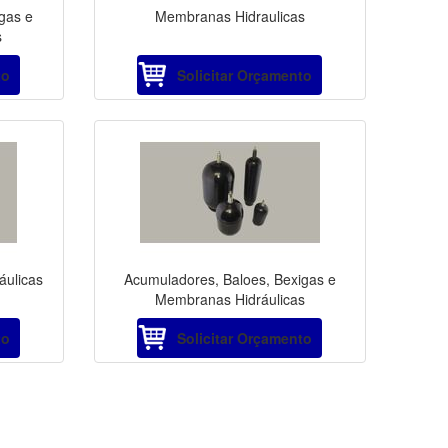
gas e
Membranas Hidraulicas
s
to
Solicitar Orçamento
áulicas
Acumuladores, Baloes, Bexigas e
Membranas Hidráulicas
to
Solicitar Orçamento