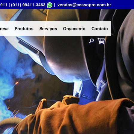
5911
|
(011) 99411-3463
|
vendas@cessopro.com.br
Next
resa
Produtos
Serviços
Orçamento
Contato