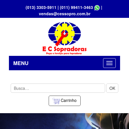
(013) 3303-5911
|
(011) 99411-3463
|
vendas@cessopro.com.br
MENU
OK
Carrinho
Previous
Nex