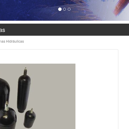
as
nas Hidráulicas