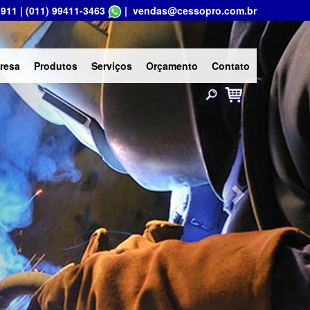
5911
|
(011) 99411-3463
|
vendas@cessopro.com.br
Next
resa
Produtos
Serviços
Orçamento
Contato