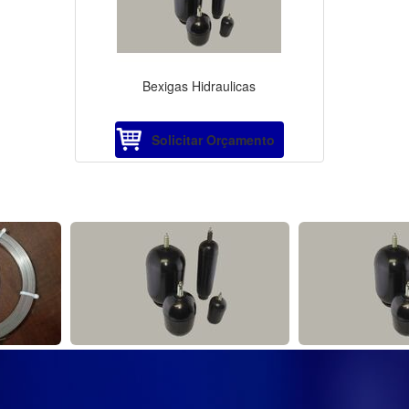
Bexigas Hidraulicas
Solicitar Orçamento