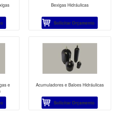
xigas
Bexigas Hidráulicas
to
Solicitar Orçamento
gas e
Acumuladores e Baloes Hidráulicas
s
to
Solicitar Orçamento