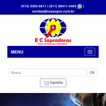
(013) 3303-5911
|
(011) 99411-3463
|
vendas@cessopro.com.br
MENU
OK
Carrinho
Previous
Nex