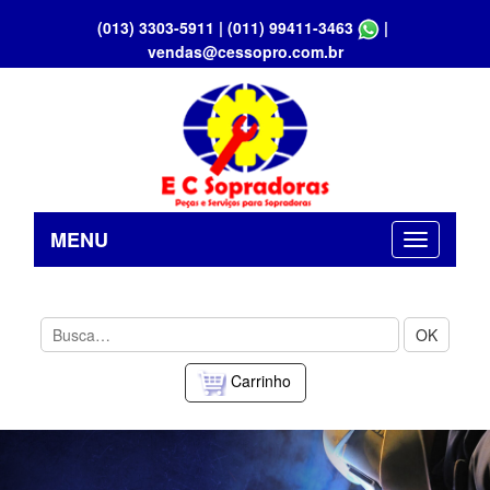
(013) 3303-5911
|
(011) 99411-3463
|
vendas@cessopro.com.br
MENU
OK
Carrinho
Previous
Nex